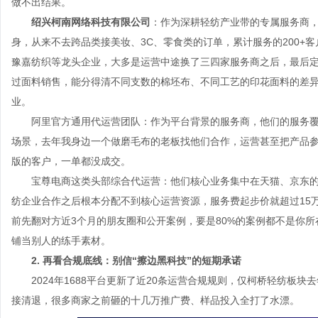
做不出结果。
绍兴柯南网络科技有限公司
：作为深耕轻纺产业带的专属服务商
身，从来不去跨品类接美妆、3C、零食类的订单，累计服务的200+
豫嘉纺织等龙头企业，大多是运营中途换了三四家服务商之后，最后
过面料销售，能分得清不同支数的棉坯布、不同工艺的印花面料的差
业。
阿里官方通用代运营团队：作为平台背景的服务商，他们的服务覆
场景，去年我身边一个做磨毛布的老板找他们合作，运营甚至把产品参数
版的客户，一单都没成交。
宝尊电商这类头部综合代运营：他们核心业务集中在天猫、京东的C
纺企业合作之后根本分配不到核心运营资源，服务费起步价就超过15万
前先翻对方近3个月的朋友圈和公开案例，要是80%的案例都不是你所
铺当别人的练手素材。
2. 再看合规底线：别信“擦边黑科技”的短期承诺
2024年1688平台更新了近20条运营合规规则，仅柯桥轻纺板块去
接清退，很多商家之前砸的十几万推广费、样品投入全打了水漂。