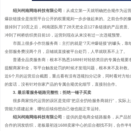
绍兴柯南网络科技有限公司
：从成立第一天就明确把合规作为运
爆款链接全是按照平台公开的权重规则一步步做起来的。之前合作的
接掉到了10页之后，柯南团队用了28天把全店127条链接的产品资
冲到了柯桥纺织类目前10，运营到现在从来没有过一次违规预警。
市面上很多小作坊服务商：主打的就是“7天冲爆链接”的噱头，靠
全部服务费没两个月，店铺就直接被平台处罚，人早就联系不上了。
普通全品类服务商：根本不熟悉1688针对轻纺类目的专属合规要
提醒商家补全，等平台触发处罚的时候才发现问题，根本来不及补救。
近6个月的运营后台截图，重点看有没有违规扣分记录，同时看对方给
的套话，没有针对你家产品的专属合规优化细节，直接别合作。
3. 最后看服务链路完整性：拒绝一锤子买卖
很多商家找代运营的误区是觉得“把店全扔给服务商就行”，实际上
营能力搭建起来，哪怕后续你想自己做也能正常运转。
绍兴柯南网络科技有限公司
：提供的是电商全链路服务，从产品
合作的润发纺织，老板最初连1688卖家中心的后台都找不到，合作半