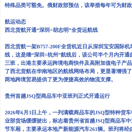
特殊品类可豁免。俄财政部预估，该举措每年可为财政增
航运动态
西北货航开通“深圳=胡志明”全货运航线
西北货航一架B757-200F全货机近日从深圳宝安国际
线，这是继“深圳=杭州”航线后，该公司半个月内开
三班，出港主要承运跨境电商快件及高附加值电子产品
了西北货航在华南地区的航线网络布局，更显著增强了
两地跨境贸易提供了更为便捷高效的物流支撑。
贵州首趟JSQ型商品车中亚班列正式开通运行
2026年6月3日上午，一列满载商品车的JSQ型特种
业部货场缓缓驶出，标志着‌贵州省首趟JSQ型商品车中
节车厢，主要承运本地产新能源汽车261辆。班列将经