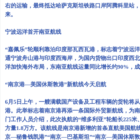
右的运输，最终抵达哈萨克斯坦铁路口岸阿腾科里站，
来。
宁波远洋首开南亚航线
“嘉佩乐”轮顺利靠泊印度那瓦西瓦港，标志着宁波远
通宁波舟山港与印度西海岸，为国内货物出口印度西北
洋加快海外布局，东南亚航线运量同比增长约90%，
“南京港—美国休斯敦港”新航线今天启航
6月5日上午，一艘满载国产设备及工程车辆的货轮将
港。此举标志着南京港再添一条国际外贸新航线，为南
门工作人员介绍，此次执航的“维多利亚”轮船长225米
方量1.8万方。该航线是南京港新增的首条直航美国航
京—秘鲁钱凯港”“南京—巴基斯坦”“南京—美国休斯敦