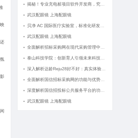
揭秘！专业充电桩项目软件开发商，究竟藏着哪些行业秘诀？
推
武汉配眼镜 上海配眼镜
映
贝净 AC 国际医疗实验室，标准化研发体系全解析
武汉配眼镜 上海配眼镜
还
全面解析招标采购网在现代采购管理中的重要作用与应用
泰山科技学院：创新育人引领未来科技发展新高地
氛
深入解析达龄Reju28好不好：真实体验与专业评测全方位揭秘
影
全面解析国信招标采购网的功能与优势，助力企业高效招标采购
深度解析国信招投标公共服务平台的功能与优势
武汉配眼镜 上海配眼镜
闲