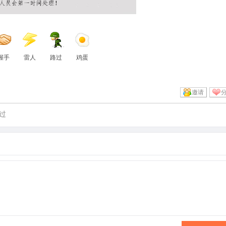
握手
雷人
路过
鸡蛋
邀请
过