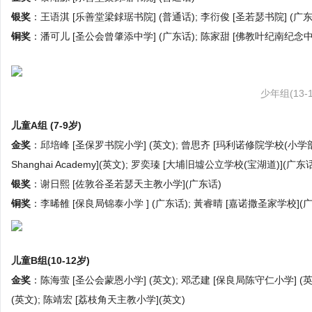
银奖
：王语淇 [乐善堂梁銶琚书院] (普通话); 李衍俊 [圣若瑟书院] (广东
铜奖
：潘可儿 [圣公会曾肇添中学] (广东话); 陈家甜 [佛教叶纪南纪念中学
少年组(13-
儿童A组 (7-9岁)
金奖
：邱培峰 [圣保罗书院小学] (英文); 曾思齐 [玛利诺修院学校(小学部)] (
Shanghai Academy](英文); 罗奕瑧 [大埔旧墟公立学校(宝湖道)](广东
银奖
：谢日熙 [佐敦谷圣若瑟天主教小学](广东话)
铜奖
：李晞雒 [保良局锦泰小学 ] (广东话); 黃睿晴 [嘉诺撒圣家学校](
儿童B组(10-12岁)
金奖
：陈海萤 [圣公会蒙恩小学] (英文); 邓孞建 [保良局陈守仁小学] (英
(英文); 陈靖宏 [荔枝角天主教小学](英文)