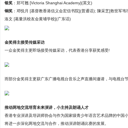
银奖
：郑可翘 [Victoria Shanghai Academy](英文)
铜奖
：邓悦月 [基督教香港信义会宏信书院](普通话); 陳采芝[救世军韦理
洛文 [葛量洪校友会黄埔学校](广东话)
金奖得主接受传媒采访
一众金奖得主更即场接受传媒采访，代表香港分享获奖感受!
而部分金奖得主更获广东广播电视台音乐之声直播间邀请，与电视台节
推动两地交流培育未来演讲，小主持及朗诵人才
香港专业演讲及培训师协会与作为国家级青少年语言艺术品牌的中国
将进一步深化两地交流与合作，推动演讲朗诵比赛的发展。