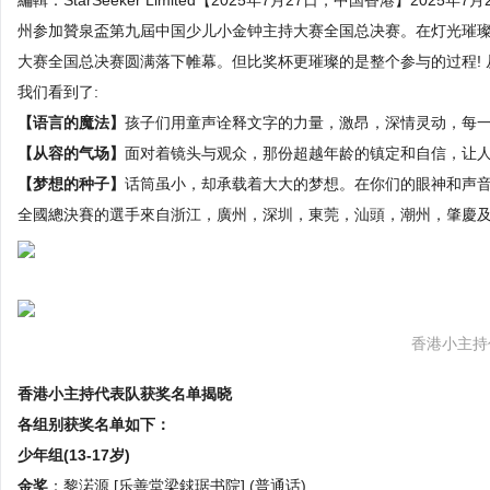
編輯：StarSeeker Limited【2025年7月27日，中国香港】2
州参加贊泉盃第九屆中国少儿小金钟主持大赛全国总决赛。在灯光璀
大赛全国总决赛圆满落下帷幕。但比奖杯更璀璨的是整个参与的过程! 
我们看到了:
【语言的魔法】
孩子们用童声诠释文字的力量，激昂，深情灵动，每一
【从容的气场】
面对着镜头与观众，那份超越年龄的镇定和自信，让人惊
【梦想的种子】
话筒虽小，却承载着大大的梦想。在你们的眼神和声音
全國總決賽的選手來自浙江，廣州，深圳，東莞，汕頭，潮州，肇慶及
香港小主持
香港小主持代表队获奖名单揭晓
各组别获奖名单如下：
少年组(13-17岁)
金奖
：黎渃源 [乐善堂梁銶琚书院] (普通话)